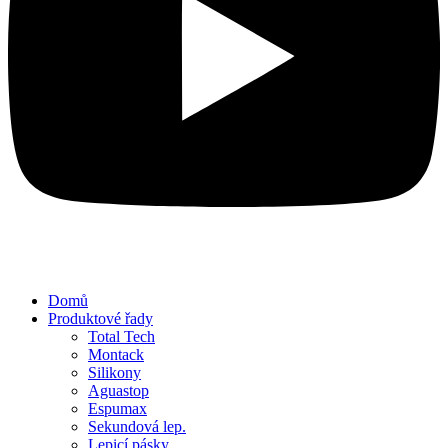
Domů
Produktové řady
Total Tech
Montack
Silikony
Aguastop
Espumax
Sekundová lep.
Lepicí pásky