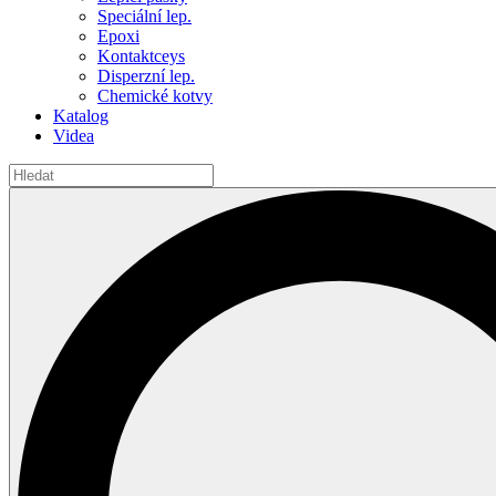
Speciální lep.
Epoxi
Kontaktceys
Disperzní lep.
Chemické kotvy
Katalog
Videa