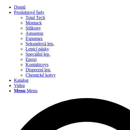
Domů
Produktové řady
Total Tech
Montack
Silikony
Aguastop
Espumax
Sekundová lep.
Lepicí pásky
Speciální lep.
Epoxi
Kontaktceys
Disperzní lep.
Chemické kotvy
Katalog
Videa
Menu
Menu