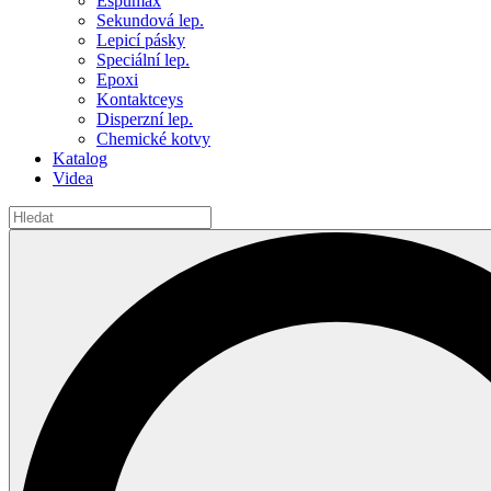
Espumax
Sekundová lep.
Lepicí pásky
Speciální lep.
Epoxi
Kontaktceys
Disperzní lep.
Chemické kotvy
Katalog
Videa