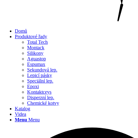
Domů
Produktové řady
Total Tech
Montack
Silikony
Aguastop
Espumax
Sekundová lep.
Lepicí pásky
Speciální lep.
Epoxi
Kontaktceys
Disperzní lep.
Chemické kotvy
Katalog
Videa
Menu
Menu