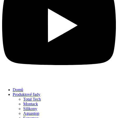
Domů
Produktové řady
Total Tech
Montack
Silikony
Aguastop