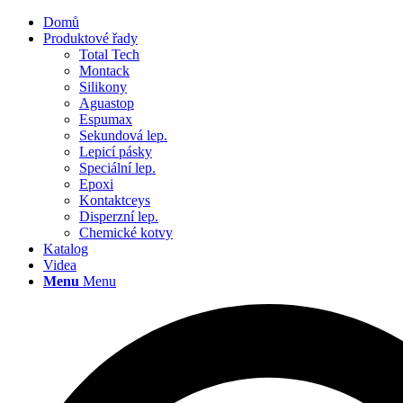
Domů
Produktové řady
Total Tech
Montack
Silikony
Aguastop
Espumax
Sekundová lep.
Lepicí pásky
Speciální lep.
Epoxi
Kontaktceys
Disperzní lep.
Chemické kotvy
Katalog
Videa
Menu
Menu