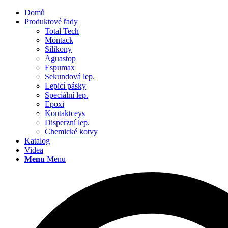
Domů
Produktové řady
Total Tech
Montack
Silikony
Aguastop
Espumax
Sekundová lep.
Lepicí pásky
Speciální lep.
Epoxi
Kontaktceys
Disperzní lep.
Chemické kotvy
Katalog
Videa
Menu
Menu